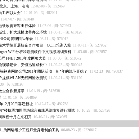
 北京、上海、济南
12-02-08 - 阅: 552469
员工表彰大会”
12-01-05 - 阅: 482021
11-07-07 - 阅: 593040
地铁改善乘客出行体验
11-07-06 - 阅: 579263
新址，扩大规模改善办公环境
11-06-15 - 阅: 610126
年安恒公司管理团队年会
11-03-11 - 阅: 576012
技术学院开展校企合作项目，CCTT培训入校
11-03-11 - 阅: 527962
gnet WiFi分析和勘测软件中文视频培训资料
11-03-08 - 阅: 392857
FNET 2010年度两项大奖
11-03-06 - 阅: 518672
聘会现场记录，安恒迅速成长中
11-02-23 - 阅: 500945
orks福禄克网络公司2011年团队活动，新
*
年的战斗开始了
11-02-23 - 阅: 496837
户提供WLAN无线网验收测试
11-02-21 - 阅: 531120
-30 - 阅: 838197
北校企合作新篇章
11-01-19 - 阅: 513638
记
11-01-16 - 阅: 364869
年12月20日喜迁新址
10-12-17 - 阅: 492768
教
*
楼抗震加固网络综合布线系统恢复进行测试
10-10-29 - 阅: 527426
培训课程十月在京召开
10-10-21 - 阅: 374965
01, 为网络维护工程师量身定制的工具
06-08-23 - 阅: 2226617