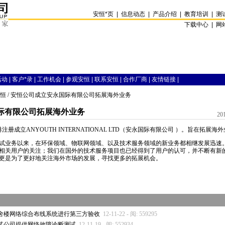
安恒
*
页
|
信息动态
|
产品介绍
|
教育培训
|
测
下载中心 |
网
活动
|
客户
*
录
|
工作机会
|
参观安恒
|
联系安恒
|
合作厂商
|
友情链接
|
恒
/ 安恒公司成立安永国际有限公司拓展海外业务
际有限公司拓展海外业务
20
注册成立ANYOUTH INTERNATIONAL LTD（安永国际有限公司 ）。旨在拓展海
试业务以来，在环保领域、物联网领域、以及技术服务领域的新业务都相继发展迅速
相关用户的关注；我们在国外的技术服务项目也已经得到了用户的认可，并不断有新
更是为了更好地关注海外市场的发展，寻找更多的拓展机会。
舍楼网络综合布线系统进行第三方验收
12-11-22 - 阅: 559295
某公司提供网络故障诊断测试
12-11-19 - 阅: 552934