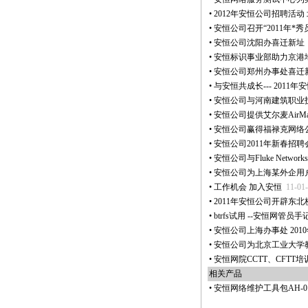
•
2012年安恒公司招聘活动
•
安恒公司召开“2011年
*
秀
•
安恒公司沈阳办喜迁新址
•
安恒标识事业部助力京港
•
安恒公司郑州办事处喜迁
•
与安恒共成长--- 2011
•
安恒公司与河南建筑职业
•
安恒公司提供艾尔麦AirMa
•
安恒公司赢得福禄克网络公司
•
安恒公司2011年新春招
•
安恒公司与Fluke Netw
•
安恒公司为上海某外企用
•
工作机会 加入安恒
11-01
•
2011年安恒公司开辟东
•
btrfs试用 --安恒网管员手
•
安恒公司上海办事处 2010
•
安恒公司为北京工业大学
•
安恒网院CCTT、CFTT
相关产品
•
安恒网络维护工具包AH-