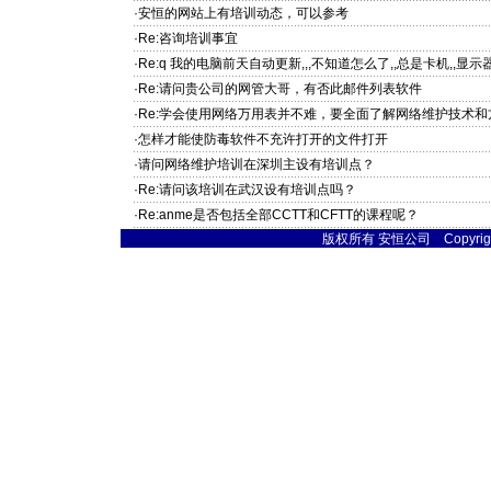
·安恒的网站上有培训动态，可以参考
·Re:咨询培训事宜
·Re:q 我的电脑前天自动更新,,,不知道怎么了,,总是卡机,,显示器
·Re:请问贵公司的网管大哥，有否此邮件列表软件
·Re:学会使用网络万用表并不难，要全面了解网络维护技术
·怎样才能使防毒软件不充许打开的文件打开
·请问网络维护培训在深圳主设有培训点？
·Re:请问该培训在武汉设有培训点吗？
·Re:anme是否包括全部CCTT和CFTT的课程呢？
版权所有 安恒公司 Copyright © 