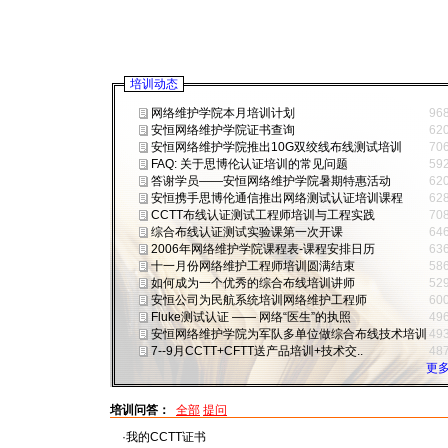
培训动态
网络维护学院本月培训计划
96
安恒网络维护学院证书查询
62
安恒网络维护学院推出10G双绞线布线测试培训
70
FAQ: 关于思博伦认证培训的常见问题
59
答谢学员——安恒网络维护学院暑期特惠活动
62
安恒携手思博伦通信推出网络测试认证培训课程
62
CCTT布线认证测试工程师培训与工程实践
70
综合布线认证测试实验课第一次开课
64
2006年网络维护学院课程表-课程安排日历
63
十一月份网络维护工程师培训圆满结束
58
如何成为一个优秀的综合布线培训讲师
52
安恒公司为民航系统培训网络维护工程师
60
Fluke测试认证 —— 网络“医生”的执照
49
安恒网络维护学院为军队多单位做综合布线技术培训
49
7--9月CCTT+CFTT送产品培训+技术交..
48
更多
培训问答：
全部
提问
·我的CCTT证书