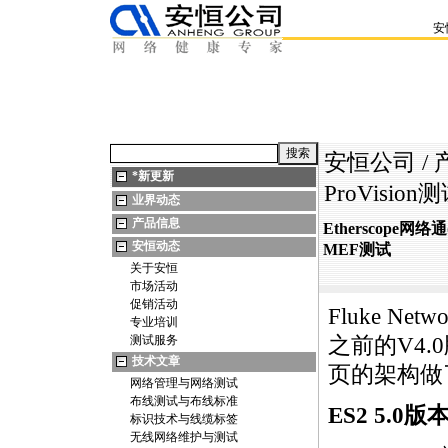
安
安恒公司
/
*
新更新
ProVisi
业界动态
产品信息
Etherscope网
安恒动态
MEF测试
关于安恒
市场活动
促销活动
Fluke Ne
专业培训
测试服务
之前的V4.
技术文章
页的架构做
网络管理与网络测试
布线测试与布线标准
ES2
5.0版
标识技术与线缆标签
无线网络维护与测试