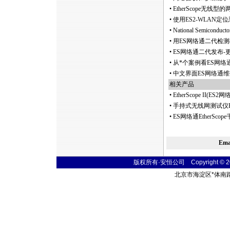
•
EtherScope无
•
使用ES2-WLAN定
•
National Semico
•
用ES网络通二代检测
•
ES网络通二代发布-更高
•
从
*
个案例看ES网络
•
中文界面ES网络通
相关产品
•
EtherScope II
•
手持式无线网测试仪E
•
ES网络通EtherSco
Em
版权所有·安恒公司 Copyright © 2004
北京市海淀区
*
体南路