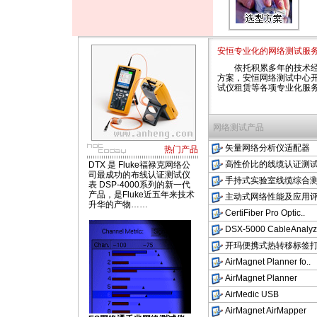
安恒专业化的网络测试服
依托积累多年的技术
方案，安恒网络测试中心
试仪租赁等各项专业化服务
网络测试产品
矢量网络分析仪适配器
热门产品
高性价比的线缆认证测
DTX 是 Fluke福禄克网络公
司最成功的布线认证测试仪
手持式实验室线缆综合
表 DSP-4000系列的新一代
产品，是Fluke近五年来技术
主动式网络性能及应用
升华的产物……
CertiFiber Pro Optic..
DSX-5000 CableAnalyz.
开玛便携式热转移标签
AirMagnet Planner fo..
AirMagnet Planner
AirMedic USB
AirMagnet AirMapper