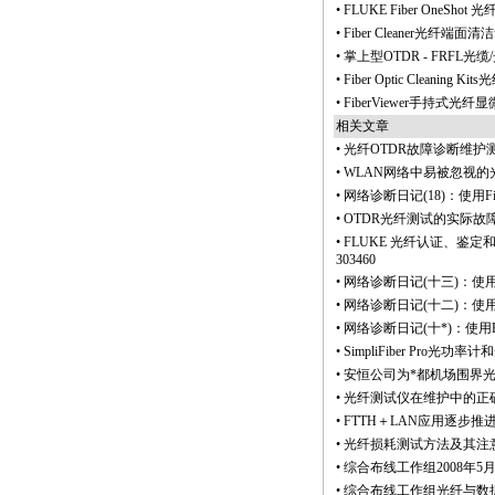
•
FLUKE Fiber OneSh
•
Fiber Cleaner光纤端
•
掌上型OTDR - FRFL光
•
Fiber Optic Cleaning 
•
FiberViewer手持式光
相关文章
•
光纤OTDR故障诊断维护
•
WLAN网络中易被忽视的
•
网络诊断日记(18)：使用Fi
•
OTDR光纤测试的实际故
•
FLUKE 光纤认证、鉴定和测试解
303460
•
网络诊断日记(十三)：使用FL
•
网络诊断日记(十二)：使用FL
•
网络诊断日记(十
*
)：使用F
•
SimpliFiber Pro光
•
安恒公司为
*
都机场围界
•
光纤测试仪在维护中的正
•
FTTH＋LAN应用逐步推
•
光纤损耗测试方法及其注
•
综合布线工作组2008年
•
综合布线工作组光纤与数