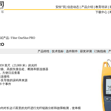
安恒
*
页
|
信息动态
|
产品介绍
|
教育培训
|
下载中心 | 
试产品
/ Fiber OneShot PRO
RO
产品特性
|
技术指标
|
选件附件
|
获奖评测
|
订购指南
|
产
59 英尺（23,000 米）的光纤
弯曲、高损失接合处、断路和脏连接器
果，方便日后查看
道连接性
不良导致的误码率来源
9 个事件
ing_test_products/437.html
RO 可在五秒内对长达15英里的光纤进行光纤链路分析和故障检测，使单模