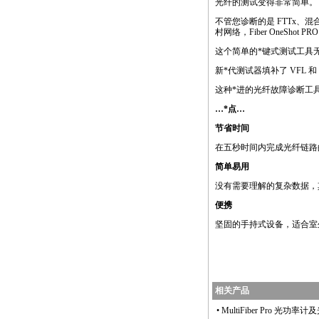
光纤的测试变得非常简单。
不管您诊断的是 FTTx、
村网络，Fiber OneShot
这个简单的
*
键式测试工具无
新
*
代测试器填补了 VFL
这种
*
进的光纤故障诊断工
…
*
点…
节省时间
在五秒时间内完成光纤链路的
简单易用
没有需要理解的复杂数据，
便携
坚固的手持式设备，适合室
相关产品
•
MultiFiber Pro 光