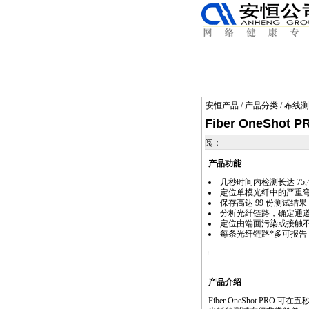
安恒产品
/
产品分类
/
布线测
Fiber OneShot P
阅：
产品功能
几秒时间内检测长达 75,4
定位单模光纤中的严重
保存高达 99 份测试结
分析光纤链路，确定通
定位由端面污染或接触
每条光纤链路
*
多可报告 
https://anheng.com.cn/products/html/cabl
产品介绍
Fiber OneShot P