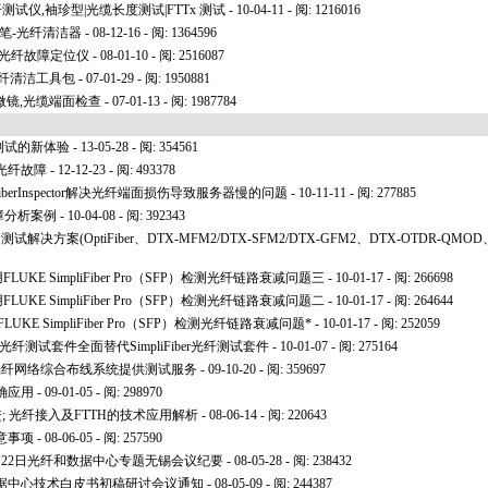
ot 光纤测试仪,袖珍型|光缆长度测试|FTTx 测试
- 10-04-11 - 阅: 1216016
面清洁笔-光纤清洁器
- 08-12-16 - 阅: 1364596
缆/光纤故障定位仪
- 08-01-10 - 阅: 2516087
Kits光纤清洁工具包
- 07-01-29 - 阅: 1950881
纤显微镜,光缆端面检查
- 07-01-13 - 阅: 1987784
测试的新体验
- 13-05-28 - 阅: 354561
光纤故障
- 12-12-23 - 阅: 493378
berInspector解决光纤端面损伤导致服务器慢的问题
- 10-11-11 - 阅: 277885
障分析案例
- 10-04-08 - 阅: 392343
决方案(OptiFiber、DTX-MFM2/DTX-SFM2/DTX-GFM2、DTX-OTDR-QMOD、Si
UKE SimpliFiber Pro（SFP）检测光纤链路衰减问题三
- 10-01-17 - 阅: 266698
UKE SimpliFiber Pro（SFP）检测光纤链路衰减问题二
- 10-01-17 - 阅: 264644
LUKE SimpliFiber Pro（SFP）检测光纤链路衰减问题
*
- 10-01-17 - 阅: 252059
功率计和光纤测试套件全面替代SimpliFiber光纤测试套件
- 10-01-07 - 阅: 275164
光纤网络综合布线系统提供测试服务
- 09-10-20 - 阅: 359697
确应用
- 09-01-05 - 阅: 298970
进; 光纤接入及FTTH的技术应用解析
- 08-06-14 - 阅: 220643
意事项
- 08-06-05 - 阅: 257590
5月22日光纤和数据中心专题无锡会议纪要
- 08-05-28 - 阅: 238432
据中心技术白皮书初稿研讨会议通知
- 08-05-09 - 阅: 244387