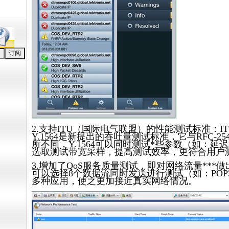
2.支持ITU（国际电气联盟）的性能测试标准：ITU-
Y.1564是新提出的吞吐量测试标准，它与RFC-2
所不同，Y.1564可以同时测试
*
些参数（如：延迟
选取测试带宽采样，提高测试效率，更符合用户
3.增加了QoS服务质量测试，即对网络流量
*
*
*
做
可以选择8个数据流同时发送进行测试（如：POP
多种应用，使之更加接近真实网络情况。