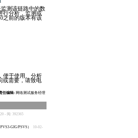
来监测该链路中的数
进行分析，监测或
10之前的版本有该
，便于使用、分析
问或需要，请致电
责任编辑:
网络测试服务经理
-20 - 阅: 392365
OPVS3-GIG/PSVS）
10-02-