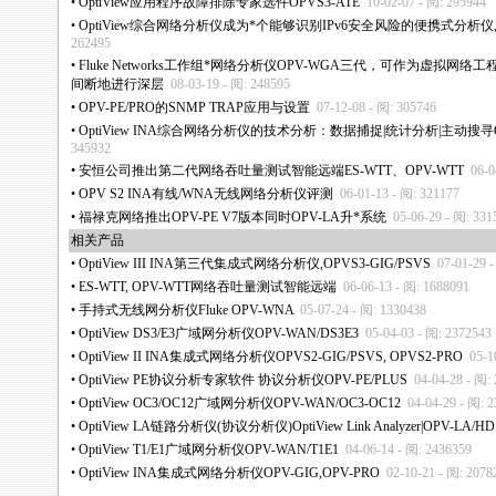
•
OptiView应用程序故障排除专家选件OPVS3-ATE
10-02-07 - 阅: 295944
•
OptiView综合网络分析仪成为
*
个能够识别IPv6安全风险的便携式分析仪, O
262495
•
Fluke Networks工作组
*
网络分析仪OPV-WGA三代，可作为虚拟网络工程
间断地进行深层
08-03-19 - 阅: 248595
•
OPV-PE/PRO的SNMP TRAP应用与设置
07-12-08 - 阅: 305746
•
OptiView INA综合网络分析仪的技术分析：数据捕捉|统计分析|主动搜寻O
345932
•
安恒公司推出第二代网络吞吐量测试智能远端ES-WTT、OPV-WTT
06-0
•
OPV S2 INA有线/WNA无线网络分析仪评测
06-01-13 - 阅: 321177
•
福禄克网络推出OPV-PE V7版本同时OPV-LA升
*
系统
05-06-29 - 阅: 331
相关产品
•
OptiView III INA第三代集成式网络分析仪,OPVS3-GIG/PSVS
07-01-29 
•
ES-WTT, OPV-WTT网络吞吐量测试智能远端
06-06-13 - 阅: 1688091
•
手持式无线网分析仪Fluke OPV-WNA
05-07-24 - 阅: 1330438
•
OptiView DS3/E3广域网分析仪OPV-WAN/DS3E3
05-04-03 - 阅: 2372543
•
OptiView II INA集成式网络分析仪OPVS2-GIG/PSVS, OPVS2-PRO
05-1
•
OptiView PE协议分析专家软件 协议分析仪OPV-PE/PLUS
04-04-28 - 阅:
•
OptiView OC3/OC12广域网分析仪OPV-WAN/OC3-OC12
04-04-29 - 阅: 
•
OptiView LA链路分析仪(协议分析仪)OptiView Link Analyzer|OPV-LA/HD
•
OptiView T1/E1广域网分析仪OPV-WAN/T1E1
04-06-14 - 阅: 2436359
•
OptiView INA集成式网络分析仪OPV-GIG,OPV-PRO
02-10-21 - 阅: 2078