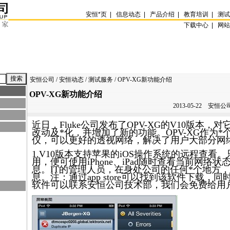
安恒
*
页
|
信息动态
|
产品介绍
|
教育培训
|
测
下载中心 |
网
安恒公司
/
安恒动态
/
测试服务
/ OPV-XG新功能介绍
OPV-XG新功能介绍
2013-05-22
安恒公司
近日，Fluke公司发布了OPV-XG的V10版本，对
改动及
*
化，并增加了新的功能。OPV-XG作为
*
仪，可以更好的透视网络，解决了用户大部分网
1.V10版本支持苹果的iOS操作系统的远程查看
用，便可使用iPhone、iPad随时查看当前网络
息。IT的管理人员，在身处公司的任何
*
个地方，
息。注：通过app store可以找到该软件下载，
软件可以联系安恒公司技术部，我们会免费给用