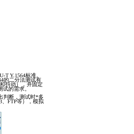
T Y.1564标准。
544的二分法测试有
和抖动），并固定
测试的需求。
出判断，测试时
*
多
3、FTP等），模拟