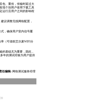
丢包、重传，传输时延过大
发现个别用户使用下载工具
稳定运行且用户之间的影响程
，建议调整无线网络配置，
方式，确保用户室内信号覆
率（可借助艾尔麦WIFI分
传输的基础尤为重要，因此，
借多年的测试经验为用户提供
责任编辑:
网络测试服务经理
039