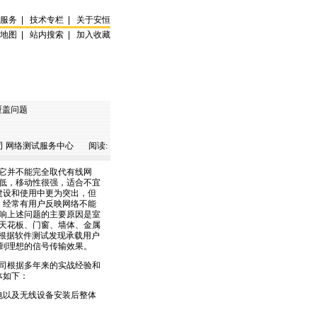
试服务
|
技术专栏
|
关于安恒
站地图
|
站内搜索
|
加入收藏
覆盖问题
 网络测试服务中心 阅读:
，它并不能完全取代有线网
本低，移动性很强，适合不宜
建设和使用中更为突出，但
，经常有用户反映网络不能
响上述问题的主要原因是室
天花板、门窗、墙体、金属
，根据软件测试发现承载用户
到理想的信号传输效果。
司根据多年来的实战经验和
体如下：
电以及无线设备安装后整体