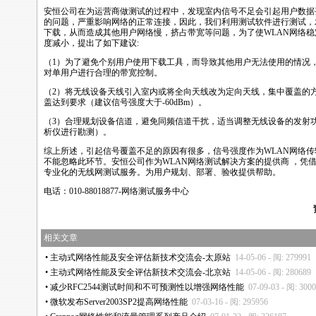
安恒公司在为运营商做测试的过程中，发现室内信号不足会引起用户数据
的问题，严重影响网络的正常连接，因此，我们利用测试软件进行测试，
下载，从而造成其他用户网络慢，挤占带宽等问题，为了使WLAN网络
度减小，提出了如下建议:
（1）为了避免个别用户使用下载工具，而导致其他用户无法使用的情况
对单用户进行合理的带宽控制。
（2）将无线设备天线引入室内或将全向天线改为定向天线，集中覆盖的
盖达到要求（建议信号强度大于-60dBm）。
（3）合理规划设备信道，避免同频信道干扰，适当调整无线设备的发射功
析仪进行勘测）。
综上所述，引起信号覆盖不足的原因有很多，信号强度作为WLAN网络
不能忽略此环节。安恒公司作为WLAN网络测试解决方案的提供商 ，凭
专业化的无线网测试服务。为用户规划、部署、验收提供帮助。
电话：010-88018877-网络测试服务中心
相关文章
•
主动式网络性能及安全评估新技术交流会-太原站
14-05-06 - 阅: 279991
•
主动式网络性能及安全评估新技术交流会-北京站
14-05-06 - 阅: 280689
•
减少RFC2544测试时间和不可预测性以增强网络性能
07-09-03 - 阅: 300
•
微软发布Server2003SP2提高网络性能
07-03-16 - 阅: 295956