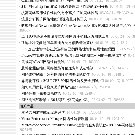
•
Crannog网络性能和流量管理系列产品介绍
07-01-22 - 阅: 326187
•
利用Visual UpTime在多个地点管理网络性能的案例分析
07-01-19 - 阅: 3
•
提高网络应用软件性能的七个高招,广域网络性能
06-07-31 - 阅: 304214
•
流量分析提升网络性能,话说流量分析工具
06-06-04 - 阅: 331028
•
收购Visual Networks增强了Fluke Networks应用程序和网络性能产品的
366567
•
ES-ITO网络通吞吐量测试功能网络性能和压力测试工具
06-01-24 - 阅: 3
•
IP地址冲突问题简单查找方法与预防管理策略
06-01-08 - 阅: 241312
•
EPC企业性能中心让您选择自己的网络性能和应用性能视图
05-12-25 - 
•
Fluke发布ES网络通2.0版本-新增无线网络测试和网络性能测试功能
05-1
•
无线网WLAN网络性能测试
05-10-09 - 阅: 403609
•
思博伦通信推出网络性能评估服务和认证培训
05-09-27 - 阅: 348775
•
网络维护秘籍：改善网络性能需要团队协作
05-08-16 - 阅: 314842
•
思博伦课程：SCPT-CEP-204网络性能及安全测试
05-06-09 - 阅: 840077
•
如何利用负载均衡来提升网络性能
04-06-02 - 阅: 251190
•
网络性能问题要防治结合
03-12-10 - 阅: 224947
•
网络测试经验谈：局域网IP冲突问题的探讨
02-03-02 - 阅: 209833
相关产品
•
主动式网络性能及应用评估
14-04-29 - 阅: 1723043
•
Visual Performance Manager网络性能管理器
08-04-10 - 阅: 1765102
•
MetroScope Service Provider Assistant运营商服务测试仪-RFC2544网
2025165