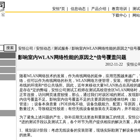
安恒
*
页
|
信息动态
|
产品介绍
|
教育培训
|
测
下载中心 |
网
安恒公司
/
安恒动态
/
测试服务
/ 影响室内WLAN网络性能的原因之
*
信号
影响室内WLAN网络性能的原因之
*
信号覆盖问题
2012-11-22
安恒公司
随着WLAN网络技术的发展，作为有线网络的延伸，应用范围越来越广
络，但可以作为有线网络的补充，WLAN网络方便管理，安装、维护成
布线的环境和
*
些公共场所。因此，近年来移动大量WLAN热点在高校的
是存在
*
定的弊端，安恒公司测试工程师在测试高校宿舍区WLAN网络时
正常连接，访问网页速度较慢，那么，通过我们对该区域的测试，发现影
内信号覆盖不足。影响室内信号覆盖不足的主要原因包括楼体结构（如：
管道）；设备本身质量（POE供电不稳、设备负载能力、配置）等原因
数量过大，导致稳定性较差；有些无线设备被放装在天花板内，并不能达
为了避免上述问题的产生，弥补后期无法更改和重新施工的情况，安恒公
*
进的测试手段以及测试工具，各个环节为用户提供相应的解决方案，具
1、规划设计阶段：考虑无线设备的安装部署，现场实际勘测了解设备供
的效果。